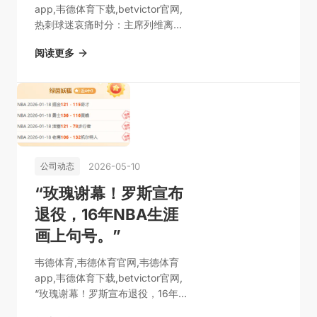
app,韦德体育下载,betvictor官网,
热刺球迷哀痛时分：主席列维离
任，情感依托巨星陨落
阅读更多
2026-05-10
公司动态
“玫瑰谢幕！罗斯宣布
退役，16年NBA生涯
画上句号。”
韦德体育,韦德体育官网,韦德体育
app,韦德体育下载,betvictor官网,
“玫瑰谢幕！罗斯宣布退役，16年
NBA生涯画上句号。”