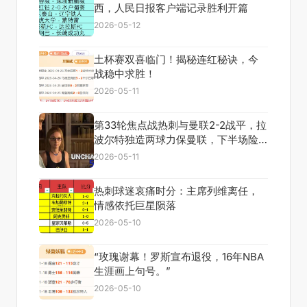
西，人民日报客户端记录胜利开篇
2026-05-12
土杯赛双喜临门！揭秘连红秘诀，今
战稳中求胜！
2026-05-11
第33轮焦点战热刺与曼联2-2战平，拉
波尔特独造两球力保曼联，下半场险
些被逆转！
2026-05-11
热刺球迷哀痛时分：主席列维离任，
情感依托巨星陨落
2026-05-10
“玫瑰谢幕！罗斯宣布退役，16年NBA
生涯画上句号。”
2026-05-10