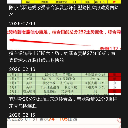
陈小澎因违规收受茅台酒及涉嫌新型隐性腐败遭党内除
名
2026-02-16
掘金逆转爵士斩断六连败，约基奇贡献27分16板；雷
霆延续六连胜佳绩击败快船
2026-02-16
克里斯20分7板助山东逆转青岛，韦瑟斯庞32分9板结
束青岛四连胜
2026-02-15