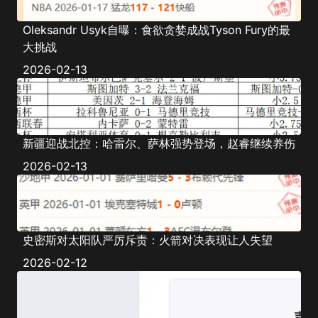
Oleksandr Usyk自曝：食欲贪婪成战Tyson Fury的最
大挑战
2026-02-13
新疆迎战北控：哈雷尔、萨林强势登场，赵睿继续养伤
2026-02-13
史密斯对太阳队严厉斥责：火箭对决表现让人失望
2026-02-12