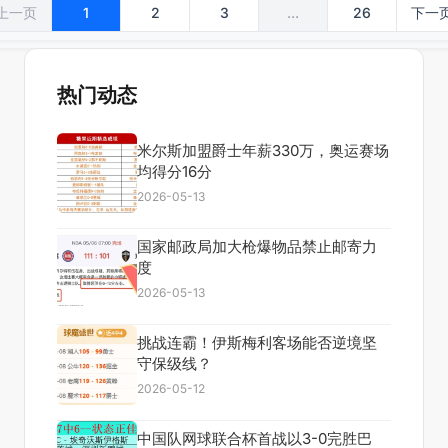
上一页
1
2
3
...
26
下一
热门动态
米尔斯加盟爵士年薪330万，奥运赛场
均得分16分
2026-05-13
国家邮政局加大枪爆物品禁止邮寄力
度
2026-05-13
挑战连霸！伊斯梅利客场能否逆境坚
守保级线？
2026-05-12
中国队网球联合杯首战以3-0完胜巴