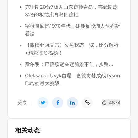
克里斯20分7板助山东逆转青岛，韦瑟斯庞
32分9板结束青岛四连胜
字母哥回忆1970年代：雄鹿反驳湖人詹姆斯
看法
【激情亚冠直击】火热状态一览，比分解析
+精彩胜负揭秘！
费尔明：巴萨欧冠夺冠前景不佳，实则...
Oleksandr Usyk自曝：食欲贪婪成战Tyson
Fury的最大挑战
分享：
4874
相关动态