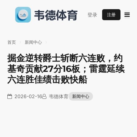
登录
注册
首页
新闻中心
掘金逆转爵士斩断六连败，约
基奇贡献27分16板；雷霆延续
六连胜佳绩击败快船
2026-02-16
韦德体育
新闻中心