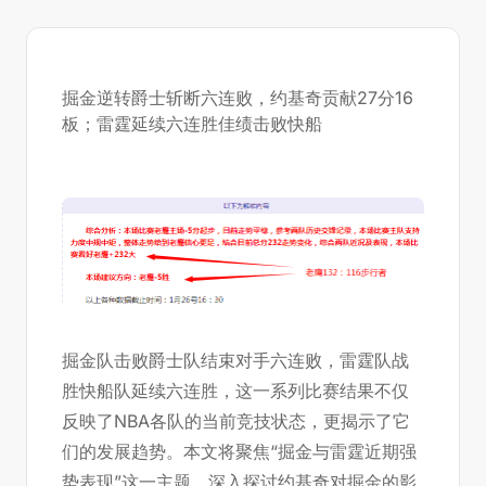
掘金逆转爵士斩断六连败，约基奇贡献27分16
板；雷霆延续六连胜佳绩击败快船
掘金队击败爵士队结束对手六连败，雷霆队战
胜快船队延续六连胜，这一系列比赛结果不仅
反映了NBA各队的当前竞技状态，更揭示了它
们的发展趋势。本文将聚焦“掘金与雷霆近期强
势表现”这一主题，深入探讨约基奇对掘金的影