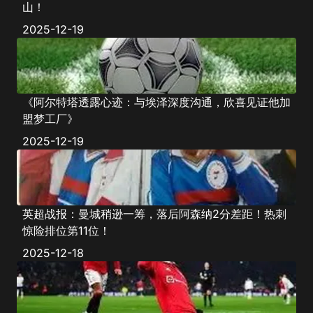
山！
2025-12-19
《阿尔特塔透露心迹：与埃泽深度沟通，欣喜见证他加
盟梦工厂》
2025-12-19
英超战报：曼城稍逊一筹，落后阿森纳2分差距！热刺
惊险排位第11位！
2025-12-18