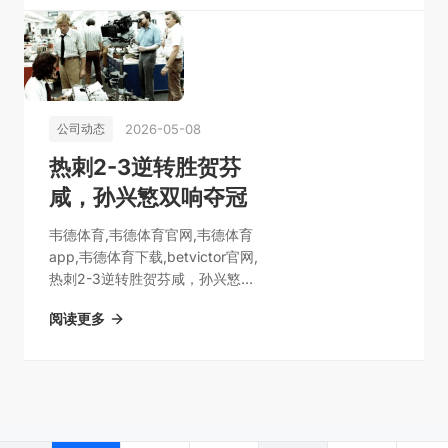
2026-05-08
公司动态
热刺2-3逆转胜贺芬
咸，孙兴慜双响夺冠
韦德体育,韦德体育官网,韦德体育
app,韦德体育下载,betvictor官网,
热刺2-3逆转胜贺芬咸，孙兴慜双
响夺冠
阅读更多