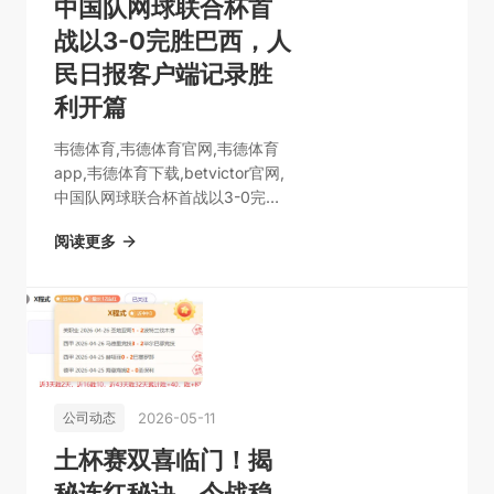
中国队网球联合杯首
战以3-0完胜巴西，人
民日报客户端记录胜
利开篇
韦德体育,韦德体育官网,韦德体育
app,韦德体育下载,betvictor官网,
中国队网球联合杯首战以3-0完胜
巴西，人民日报客户端记录胜利开
阅读更多
篇
2026-05-11
公司动态
土杯赛双喜临门！揭
秘连红秘诀，今战稳