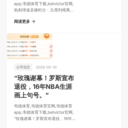
app,韦德体育下载,betvictor官网,
热刺球迷哀痛时分：主席列维离
任，情感依托巨星陨落
阅读更多
2026-05-10
公司动态
“玫瑰谢幕！罗斯宣布
退役，16年NBA生涯
画上句号。”
韦德体育,韦德体育官网,韦德体育
app,韦德体育下载,betvictor官网,
“玫瑰谢幕！罗斯宣布退役，16年
NBA生涯画上句号。”