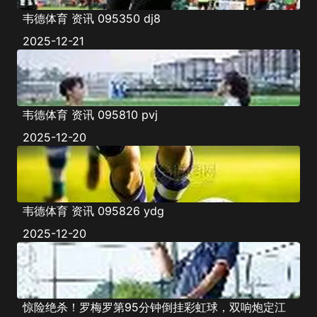
韦德体育 资讯 095350 dj8
2025-12-21
韦德体育 资讯 095810 pvj
2025-12-20
韦德体育 资讯 095826 ydg
2025-12-20
惊险绝杀！罗梅罗第95分钟倒挂彩虹球，双响炮定江