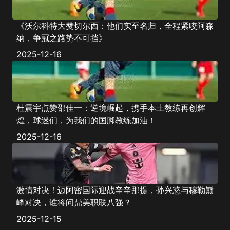
《沃尔科特大赞切尔西：他们实至名归，全程紧咬阿森
纳，争冠之路势不可挡》
2025-12-16
杜震宇点赞邵佳一：逆境崛起，携手本土教练再创辉
煌，球迷们，为我们的国脚教练加油！
2025-12-16
激情对决！迈阿密国际迎战辛辛那提，孙兴慜与穆勒巅
峰对决，谁将问鼎美职联八强？
2025-12-15