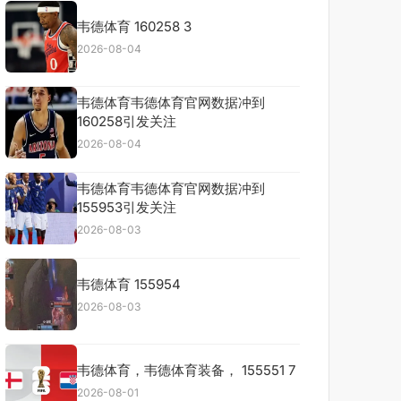
韦德体育 160258 3
2026-08-04
韦德体育韦德体育官网数据冲到
160258引发关注
2026-08-04
韦德体育韦德体育官网数据冲到
155953引发关注
2026-08-03
韦德体育 155954
2026-08-03
韦德体育，韦德体育装备， 155551 7
2026-08-01