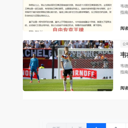
韦德
指南
阅
公
韦
韦德
指南
阅