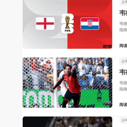
公
韦
韦德
指南
阅
公
韦
韦德
指南
阅
公