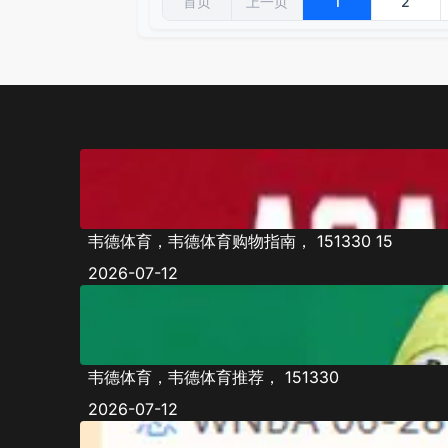
首页
上一页
1
2
韦德体育，韦德体育购物指南， 151330 15
2026-07-12
韦德体育，韦德体育推荐， 151330
2026-07-12