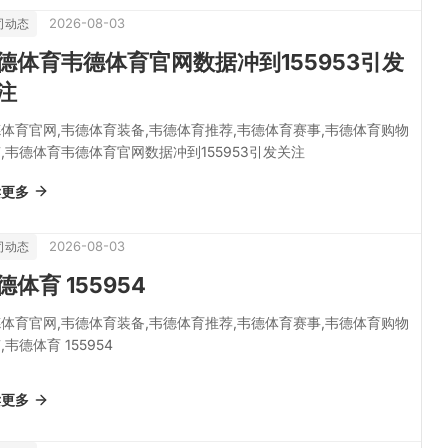
2026-08-03
司动态
德体育韦德体育官网数据冲到155953引发
注
体育官网,韦德体育装备,韦德体育推荐,韦德体育赛事,韦德体育购物
,韦德体育韦德体育官网数据冲到155953引发关注
读更多
2026-08-03
司动态
德体育 155954
体育官网,韦德体育装备,韦德体育推荐,韦德体育赛事,韦德体育购物
,韦德体育 155954
读更多