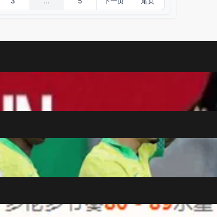
3
...
5
下一页
尾页