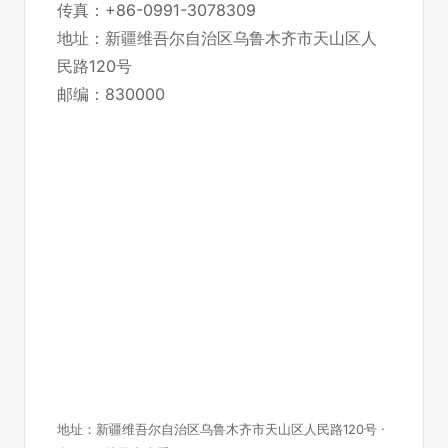
传真：+86-0991-3078309
地址：新疆维吾尔自治区乌鲁木齐市天山区人
民路120号
邮编：830000
地址：新疆维吾尔自治区乌鲁木齐市天山区人民路120号 ·