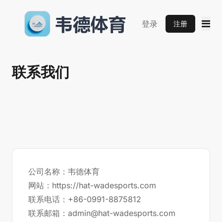
登录
注册
联系我们
公司名称：韦德体育
网站：https://hat-wadesports.com
联系电话：+86-0991-8875812
联系邮箱：admin@hat-wadesports.com