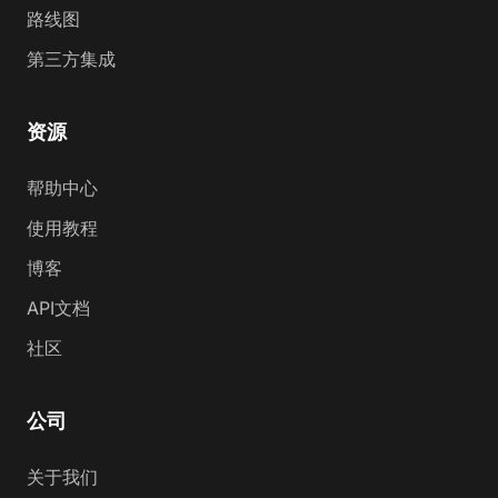
路线图
第三方集成
资源
帮助中心
使用教程
博客
API文档
社区
公司
关于我们