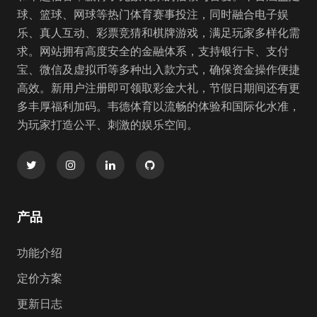
球、篮球、网球等热门体育赛事投注，同时融合电子娱
乐、真人互动、彩票竞猜和棋牌游戏，满足玩家多样化需
求。网站拥有高度安全的金融体系，支持银行卡、支付
宝、微信及虚拟币等多种出入款方式，确保资金操作便捷
高效。新用户注册即可领取彩金大礼，节假日期间还有更
多丰厚福利加码。韦德体育以流畅的体验和国际化水准，
为玩家打造公平、刺激的娱乐空间。
产品
功能介绍
定价方案
更新日志