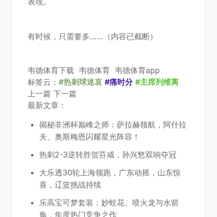
表现。
有时候，只需要多……（内容已截断）
韦德体育下载
韦德体育
韦德体育app
标签云：
#热刺球迷哀
#痛时分
#主席列维离
上一篇
下一篇
最新文章：
揭秘非洲杯巅峰之师：萨拉赫领航，阿什拉
夫、奥斯梅恩闪耀星光阵容！
热刺2-3逆转胜贺芬咸，孙兴慜双响夺冠
大乐透30轮上海领跑，广东动摇，山东惊
喜，辽篮挑战持续
乐高宝可梦套装：妙蛙花、喷火龙与水箭
龟，年度热门竞争之作