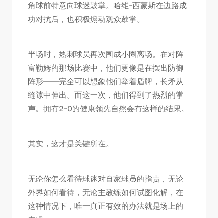
角球前特意向球迷鼓掌。哈维-西蒙斯在边路成
功对抗后，也积极煽动观众鼓掌。
半场时，热刺球员再次围成小圈离场。在对阵
富勒姆的那场比赛中，他们更像是在摆出防御
阵形——完全可以想象他们举着盾牌，长矛从
缝隙中伸出。而这一次，他们得到了热烈的掌
声。拥有2-0的健康领先自然会有这样的结果。
其实，这才是关键所在。
无论你怎么看待球迷对自家球员的指责，无论
外界如何看待，无论主教练如何试图化解，在
这种情况下，唯一真正有效的办法就是场上的