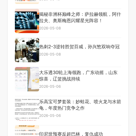
揭秘非洲杯巅峰之师：萨拉赫领航，阿什
拉夫、奥斯梅恩闪耀星光阵容！
2026-05-08
热刺2-3逆转胜贺芬咸，孙兴慜双响夺冠
2026-05-08
大乐透30轮上海领跑，广东动摇，山东
惊喜，辽篮挑战持续
2026-05-06
乐高宝可梦套装：妙蛙花、喷火龙与水箭
龟，年度热门竞争之作
2026-05-06
印尼世预赛反超巴林，复仇成功