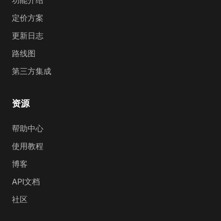
功能介绍
定价方案
更新日志
路线图
第三方集成
资源
帮助中心
使用教程
博客
API文档
社区