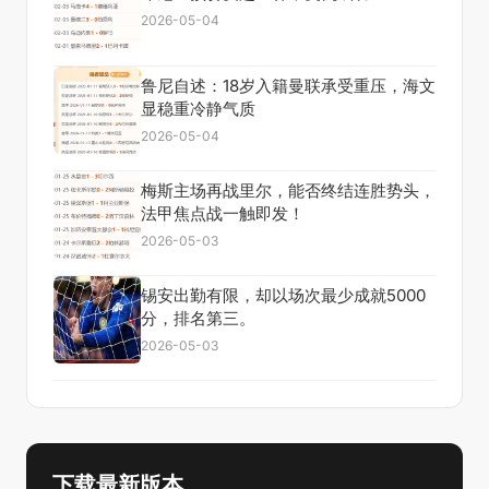
2026-05-04
鲁尼自述：18岁入籍曼联承受重压，海文
显稳重冷静气质
2026-05-04
梅斯主场再战里尔，能否终结连胜势头，
法甲焦点战一触即发！
2026-05-03
锡安出勤有限，却以场次最少成就5000
分，排名第三。
2026-05-03
下载最新版本