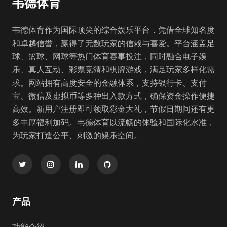
韦德体育
韦德体育作为国际顶尖的综合娱乐平台，凭借全球知名度
和卓越信誉，赢得了无数玩家的信赖与喜爱。平台涵盖足
球、篮球、网球等热门体育赛事投注，同时融合电子娱
乐、真人互动、彩票竞猜和棋牌游戏，满足玩家多样化需
求。网站拥有高度安全的金融体系，支持银行卡、支付
宝、微信及虚拟币等多种出入款方式，确保资金操作便捷
高效。新用户注册即可领取彩金大礼，节假日期间还有更
多丰厚福利加码。韦德体育以流畅的体验和国际化水准，
为玩家打造公平、刺激的娱乐空间。
产品