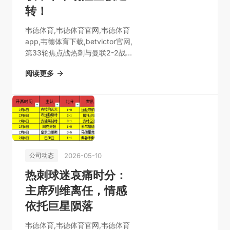
转！
韦德体育,韦德体育官网,韦德体育
app,韦德体育下载,betvictor官网,
第33轮焦点战热刺与曼联2-2战
平，拉波尔特独造两球力保曼联，
阅读更多
下半场险些被逆转！
2026-05-10
公司动态
热刺球迷哀痛时分：
主席列维离任，情感
依托巨星陨落
韦德体育,韦德体育官网,韦德体育