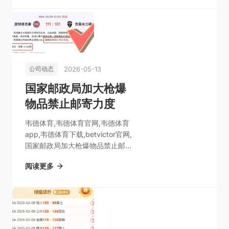
2026-05-13
公司动态
国家邮政局加大枪爆
物品禁止邮寄力度
韦德体育,韦德体育官网,韦德体育
app,韦德体育下载,betvictor官网,
国家邮政局加大枪爆物品禁止邮寄
力度
阅读更多