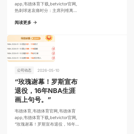
app,韦德体育下载,betvictor官网,
热刺球迷哀痛时分：主席列维离
任，情感依托巨星陨落
阅读更多
2026-05-10
公司动态
“玫瑰谢幕！罗斯宣布
退役，16年NBA生涯
画上句号。”
韦德体育,韦德体育官网,韦德体育
app,韦德体育下载,betvictor官网,
“玫瑰谢幕！罗斯宣布退役，16年
NBA生涯画上句号。”