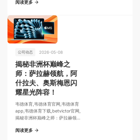
阅读更多
2026-05-08
公司动态
揭秘非洲杯巅峰之
师：萨拉赫领航，阿
什拉夫、奥斯梅恩闪
耀星光阵容！
韦德体育,韦德体育官网,韦德体育
app,韦德体育下载,betvictor官网,
揭秘非洲杯巅峰之师：萨拉赫领
航，阿什拉夫、奥斯梅恩闪耀星光
阅读更多
阵容！