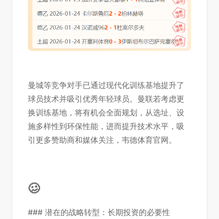
曼城等竞争对手已通过现代化训练基地提升了
球员技术并吸引优秀年轻球员。曼联若考虑更
换训练基地，将有机会全面规划，从选址、设
施多样性到环保性能，进而提升技术水平，吸
引更多赞助商和媒体关注，
韦德体育官网
。
🥴
### 潜在的战略转型：长期投资的必要性