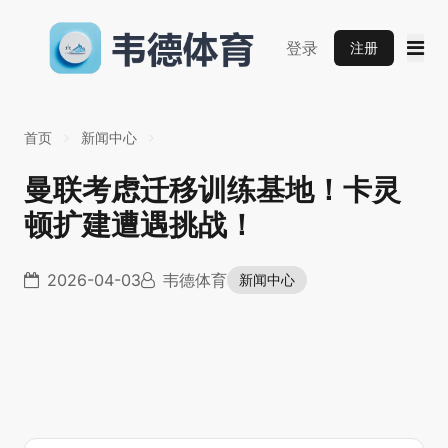
登录
注册
首页
新闻中心
曼联考虑迁移训练基地！卡灵
顿扩建遭遇挑战！
2026-04-03
韦德体育
新闻中心