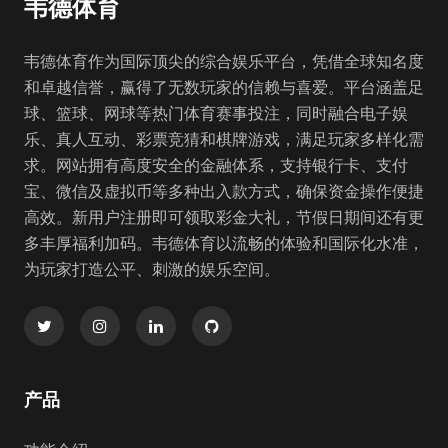
韦德体育
韦德体育作为国际顶尖的综合娱乐平台，凭借全球知名度
和卓越信誉，赢得了无数玩家的信赖与喜爱。平台涵盖足
球、篮球、网球等热门体育赛事投注，同时融合电子娱
乐、真人互动、彩票竞猜和棋牌游戏，满足玩家多样化需
求。网站拥有高度安全的金融体系，支持银行卡、支付
宝、微信及虚拟币等多种出入款方式，确保资金操作便捷
高效。新用户注册即可领取彩金大礼，节假日期间还有更
多丰厚福利加码。韦德体育以流畅的体验和国际化水准，
为玩家打造公平、刺激的娱乐空间。
产品