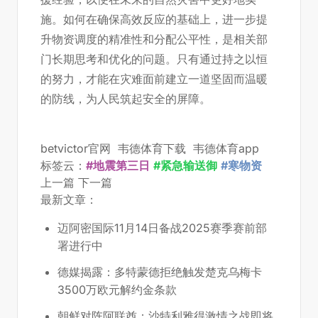
施。如何在确保高效反应的基础上，进一步提
升物资调度的精准性和分配公平性，是相关部
门长期思考和优化的问题。只有通过持之以恒
的努力，才能在灾难面前建立一道坚固而温暖
的防线，为人民筑起安全的屏障。
betvictor官网
韦德体育下载
韦德体育app
标签云：
#地震第三日
#紧急输送御
#寒物资
上一篇
下一篇
最新文章：
迈阿密国际11月14日备战2025赛季赛前部
署进行中
德媒揭露：多特蒙德拒绝触发楚克乌梅卡
3500万欧元解约金条款
朝鲜对阵阿联酋：沙特利雅得激情之战即将