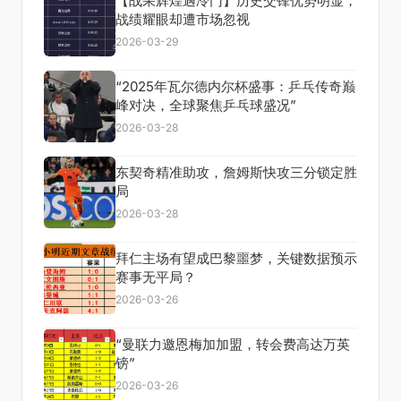
【战果辉煌遇冷门】历史交锋优势明显，
战绩耀眼却遭市场忽视
2026-03-29
“2025年瓦尔德内尔杯盛事：乒乓传奇巅
峰对决，全球聚焦乒乓球盛况”
2026-03-28
东契奇精准助攻，詹姆斯快攻三分锁定胜
局
2026-03-28
拜仁主场有望成巴黎噩梦，关键数据预示
赛事无平局？
2026-03-26
“曼联力邀恩梅加加盟，转会费高达万英
镑”
2026-03-26