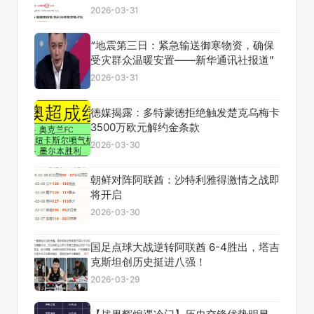
2026-03-31
“地震第三日：紧急输送御寒物资，确保
受灾群众温暖安置——新华通讯社报道”
2026-03-31
德媒揭露：多特蒙德拒绝触发楚克乌梅卡
3500万欧元解约金条款
2026-03-30
朝鲜对阵阿联酋：沙特利雅得激情之战即
将开启
2026-03-30
国足点球大战逆转阿联酋 6-4胜出，塔吉
克斯坦创历史挺进八强！
2026-03-29