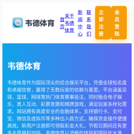
新
联
立
会
关于
首
闻
系
即
员
韦德
页
中
我
注
登
体育
心
们
册
陆
韦德体育
韦德体育作为国际顶尖的综合娱乐平台，凭借全球知名度
和卓越信誉，赢得了无数玩家的信赖与喜爱。平台涵盖足
球、篮球、网球等热门体育赛事投注，同时融合电子娱
乐、真人互动、彩票竞猜和棋牌游戏，满足玩家多样化需
求。网站拥有高度安全的金融体系，支持银行卡、支付
宝、微信及虚拟币等多种出入款方式，确保资金操作便捷
高效。新用户注册即可领取彩金大礼，节假日期间还有更
多丰厚福利加码。韦德体育以流畅的体验和国际化水准，