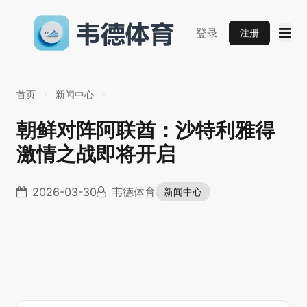
登录
注册
首页
新闻中心
朝鲜对阵阿联酋：沙特利雅得
激情之战即将开启
2026-03-30
韦德体育
新闻中心