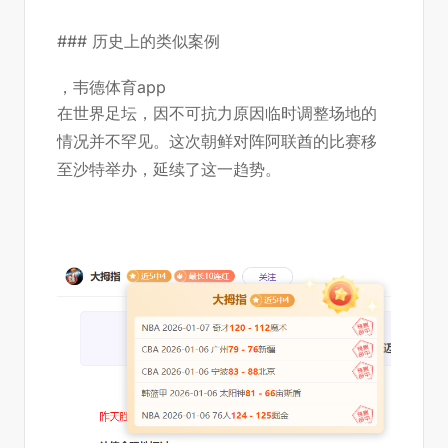
### 历史上的类似案例
，
韦德体育app
在世界足坛，因不可抗力原因临时调整场地的
情况并不罕见。这次朝鲜对阵阿联酋的比赛移
至沙特举办，延续了这一趋势。