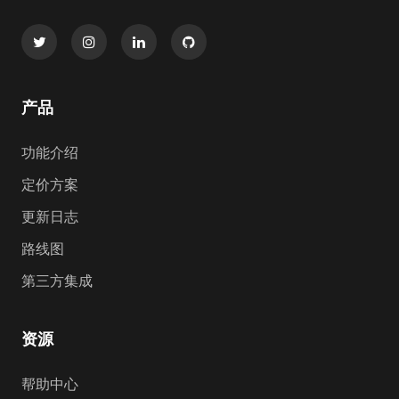
产品
功能介绍
定价方案
更新日志
路线图
第三方集成
资源
帮助中心