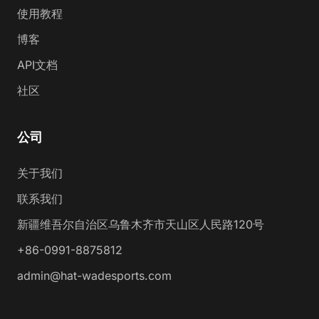
使用教程
博客
API文档
社区
公司
关于我们
联系我们
新疆维吾尔自治区乌鲁木齐市天山区人民路120号
+86-0991-8875812
admin@hat-wadesports.com