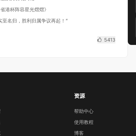
队省港杯阵容星光熠熠》
实至名归，胜利归属争议再起！”
5413
资源
绍
帮助中心
案
使用教程
志
博客