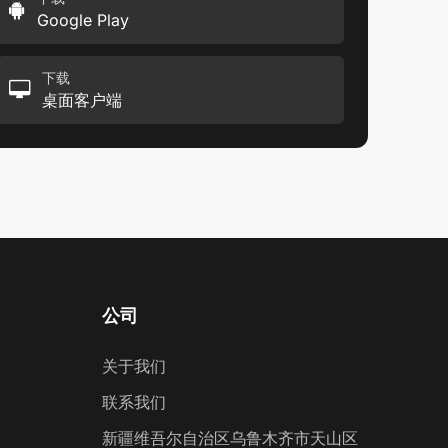
Google Play
下载
桌面客户端
公司
关于我们
联系我们
新疆维吾尔自治区乌鲁木齐市天山区