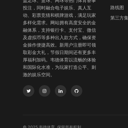
盖足球、篮球、网球等热门体育赛事
路线图
投注，同时融合电子娱乐、真人互
动、彩票竞猜和棋牌游戏，满足玩家
第三方
多样化需求。网站拥有高度安全的金
融体系，支持银行卡、支付宝、微信
及虚拟币等多种出入款方式，确保资
金操作便捷高效。新用户注册即可领
取彩金大礼，节假日期间还有更多丰
厚福利加码。韦德体育以流畅的体验
和国际化水准，为玩家打造公平、刺
激的娱乐空间。
© 2025 韦德体育. 保留所有权利.