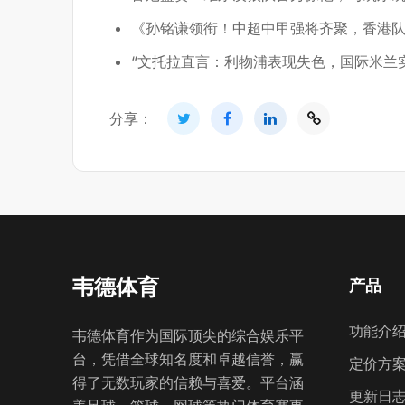
《孙铭谦领衔！中超中甲强将齐聚，香港
“文托拉直言：利物浦表现失色，国际米兰
分享：
韦德体育
产品
功能介
韦德体育作为国际顶尖的综合娱乐平
台，凭借全球知名度和卓越信誉，赢
定价方
得了无数玩家的信赖与喜爱。平台涵
更新日