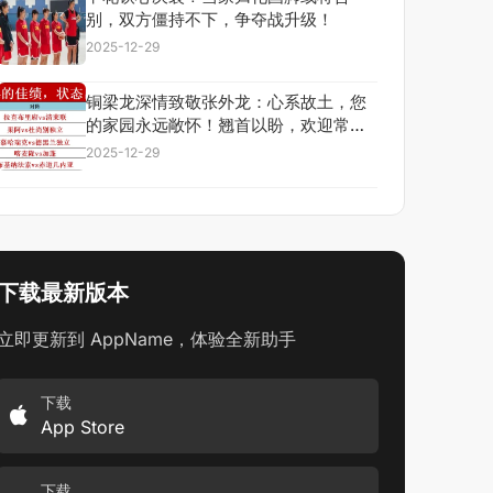
别，双方僵持不下，争夺战升级！
2025-12-29
铜梁龙深情致敬张外龙：心系故土，您
的家园永远敞怀！翘首以盼，欢迎常回
铜梁共叙情谊！
2025-12-29
下载最新版本
立即更新到 AppName，体验全新助手
下载
App Store
下载