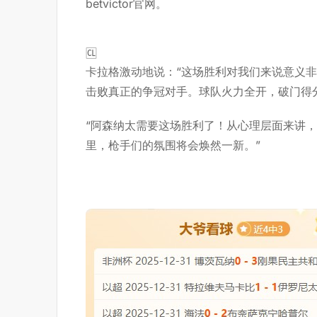
betvictor官网
。
🆑
卡拉格激动地说：“这场胜利对我们来说意义
击败真正的争冠对手。球队火力全开，破门得
“阿森纳太需要这场胜利了！从心理层面来讲
里，枪手们的氛围将会焕然一新。”