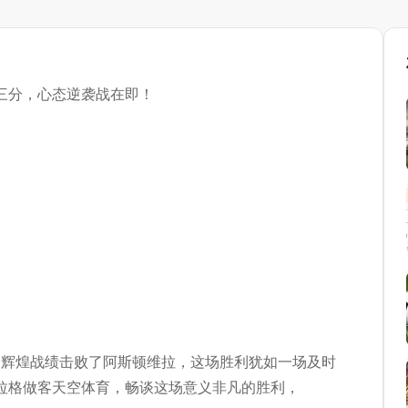
三分，心态逆袭战在即！
的辉煌战绩击败了阿斯顿维拉，这场胜利犹如一场及时
拉格做客天空体育，畅谈这场意义非凡的胜利，