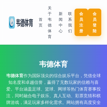
关
于
新
联
会
会
首
韦
闻
系
员
员
页
德
中
我
注
登
体
心
们
册
陆
育
韦德体育
韦德体育
作为国际顶尖的综合娱乐平台，凭借全球
知名度和卓越信誉，赢得了无数玩家的信赖与喜
爱。平台涵盖足球、篮球、网球等热门体育赛事投
注，同时融合电子娱乐、真人互动、彩票竞猜和棋
牌游戏，满足玩家多样化需求。网站拥有高度安全