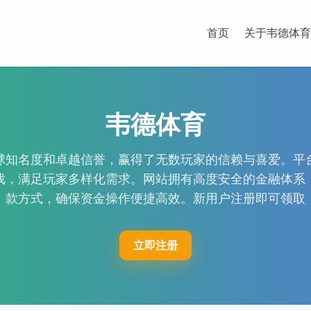
首页
关于韦德体
韦德体育
球知名度和卓越信誉，赢得了无数玩家的信赖与喜爱。平
戏，满足玩家多样化需求。网站拥有高度安全的金融体系
款方式，确保资金操作便捷高效。新用户注册即可领取
立即注册