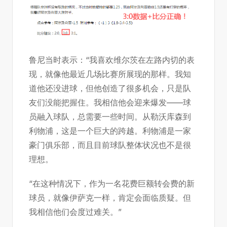
鲁尼当时表示：“我喜欢维尔茨在左路内切的表
现，就像他最近几场比赛所展现的那样。我知
道他还没进球，但他创造了很多机会，只是队
友们没能把握住。我相信他会迎来爆发——球
员融入球队，总需要一些时间。从勒沃库森到
利物浦，这是一个巨大的跨越。利物浦是一家
豪门俱乐部，而且目前球队整体状况也不是很
理想。
“在这种情况下，作为一名花费巨额转会费的新
球员，就像伊萨克一样，肯定会面临质疑。但
我相信他们会度过难关。”