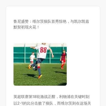
鲁尼盛赞：维尔茨狼队首秀惊艳，与凯尔凯兹
默契初现火花！
英超联赛第18轮激战正酣，利物浦在关键时刻
以2-1的比分击败了狼队，而维尔茨则在这场关