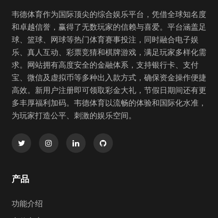
韦德体育作为国际顶尖的综合娱乐平台，凭借全球知名度
和卓越信誉，赢得了无数玩家的信赖与喜爱。平台涵盖足
球、篮球、网球等热门体育赛事投注，同时融合电子娱
乐、真人互动、彩票竞猜和棋牌游戏，满足玩家多样化需
求。网站拥有高度安全的金融体系，支持银行卡、支付
宝、微信及虚拟币等多种出入款方式，确保资金操作便捷
高效。新用户注册即可领取彩金大礼，节假日期间还有更
多丰厚福利加码。韦德体育以流畅的体验和国际化水准，
为玩家打造公平、刺激的娱乐空间。
产品
功能介绍