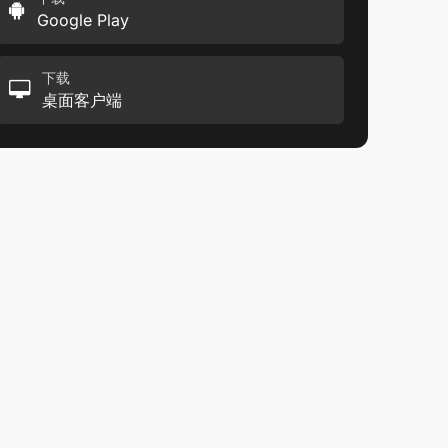
Google Play
下载
桌面客户端