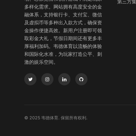
第三方
多样化需求。网站拥有高度安全的金
融体系，支持银行卡、支付宝、微信
及虚拟币等多种出入款方式，确保资
金操作便捷高效。新用户注册即可领
取彩金大礼，节假日期间还有更多丰
厚福利加码。韦德体育以流畅的体验
和国际化水准，为玩家打造公平、刺
激的娱乐空间。
© 2025 韦德体育. 保留所有权利.