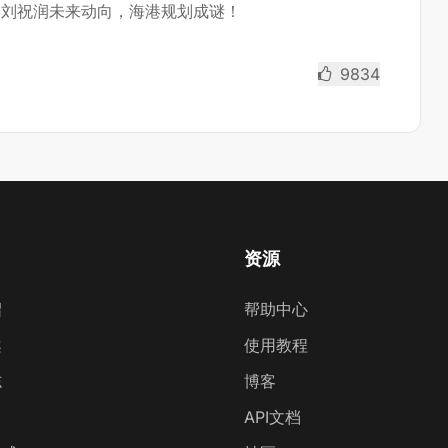
，刘祝润未来动向，海港规划成谜！
9834
资源
绍
帮助中心
案
使用教程
志
博客
API文档