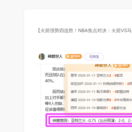
【火箭强势四连胜！NBA焦点对决：火箭VS