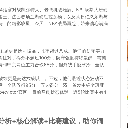
A活塞对战凯尔特人、老鹰挑战雄鹿、NBL坎斯大班硬
国王、法乙赛场兰斯硬杠拉瓦勒，以及英超伯恩茅斯与
骑士的精彩较量。今天，NBA战局再起，带来信心满满
。
，主场更是所向披靡，胜率超过八成。他们的防守实力
让对手得分不超过100分，防守强度持续发酵，
韦德
特和申京两位主力合砍66分，但外线手感冰冷，全队
场战绩更是高达六成以上。不过，他们最近状态波动不
役，全队仅得95分，五人得分上双，首发中锋文班亚
betvictor官网
。目前马刺状态低迷，近5轮比赛中有4
据分析+核心解读+比赛建议，助你洞