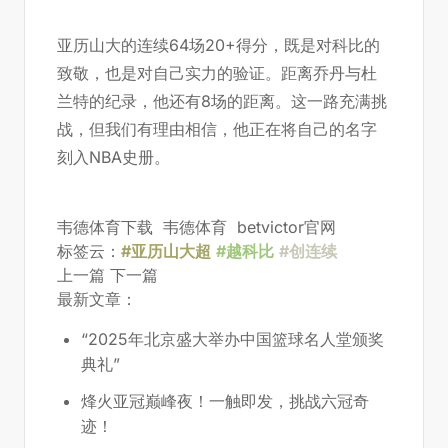
亚历山大的连续64场20+得分，既是对科比的
致敬，也是对自己实力的验证。距离乔丹与杜
兰特的纪录，他还有8场的距离。这一路充满挑
战，但我们有理由相信，他正在将自己的名字
刻入NBA史册。
韦德体育下载
韦德体育
betvictor官网
标签云：
#亚历山大超
#越科比
#创连续
上一篇
下一篇
最新文章：
“2025年北京盛大举办中国篮球名人堂颁奖
典礼”
烽火亚冠巅峰夜！一触即发，挑战六冠奇
迹！