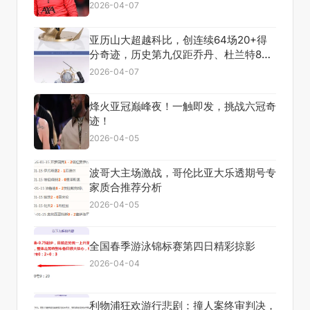
2026-04-07
亚历山大超越科比，创连续64场20+得
分奇迹，历史第九仅距乔丹、杜兰特8场
差距！
2026-04-07
烽火亚冠巅峰夜！一触即发，挑战六冠奇
迹！
2026-04-05
波哥大主场激战，哥伦比亚大乐透期号专
家质合推荐分析
2026-04-05
全国春季游泳锦标赛第四日精彩掠影
2026-04-04
利物浦狂欢游行悲剧：撞人案终审判决，