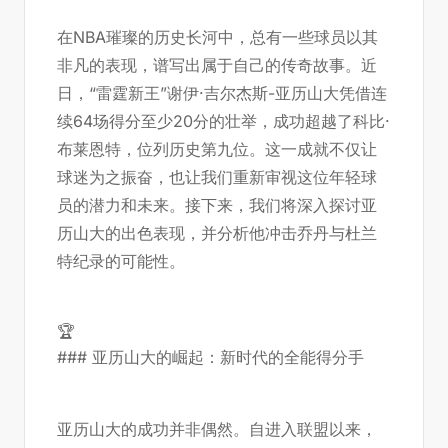
在NBA璀璨的历史长河中，总有一些球员以其
非凡的表现，谱写出属于自己的传奇故事。近
日，“雷霆新王”谢伊·吉尔杰斯-亚历山大凭借连
续64场得分至少20分的壮举，成功超越了科比·
布莱恩特，位列历史第九位。这一成就不仅让
球迷为之振奋，也让我们重新审视这位年轻球
员的潜力和未来。接下来，我们将深入探讨亚
历山大的出色表现，并分析他冲击乔丹与杜兰
特纪录的可能性。
🏆
### 亚历山大的崛起：新时代的全能得分手
亚历山大的成功并非偶然。自进入联盟以来，