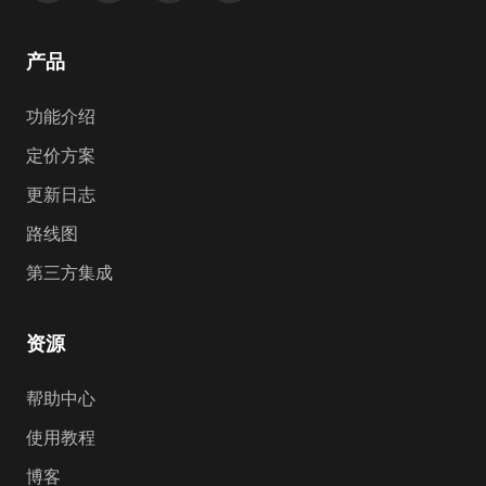
产品
功能介绍
定价方案
更新日志
路线图
第三方集成
资源
帮助中心
使用教程
博客