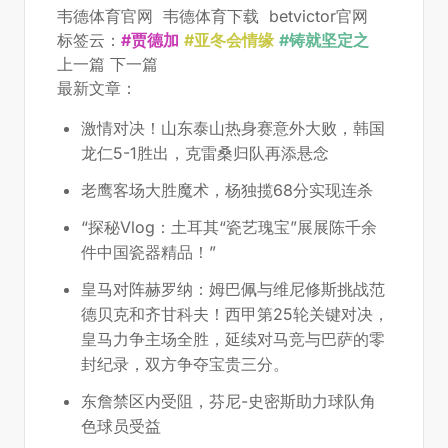
韦德体育官网
韦德体育下载
betvictor官网
标签云：
#贾德加
#亚冬会情缘
#铸就坚定之
上一篇
下一篇
最新文章：
激情对决！山东泰山热身赛意外大败，韩国
龙仁5-1胜出，克雷桑归队再添悬念
老鹰客场大胜魔术，杨独揽68分实现连杀
“探秘Vlog：土耳其“瓷艺瑰宝”展展陈千余
件中国瓷器精品！”
皇马对阵赫罗纳：姆巴佩与维尼修斯挑战范
德贝克和齐甘科夫！西甲第25轮关键对决，
皇马力争主场全胜，延续对马竞与巴萨的零
封纪录，双方争夺宝贵三分。
东詹禁区内受阻，芬尼-史密斯助力球队角
色球员受益