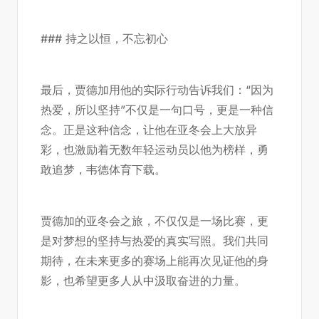
### 持之以恒，不忘初心
最后，贾德加用他的实际行动告诉我们：“因为
热爱，所以坚持”不仅是一句口号，更是一种信
念。正是这种信念，让他在亚冬会上大放异
彩，也激励着无数年轻运动员以他为榜样，勇
敢追梦，
韦德体育下载
。
贾德加的亚冬会之旅，不仅仅是一场比赛，更
是对梦想的坚持与热爱的真实写照。我们共同
期待，在未来更多的赛场上能再次见证他的身
影，也希望更多人从中汲取奋进的力量。