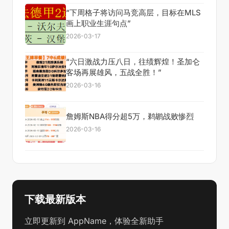
“下周格子将访问马竞高层，目标在MLS
画上职业生涯句点”
2026-03-17
“六日激战力压八日，往绩辉煌！圣加仑
客场再展雄风，五战全胜！”
2026-03-16
詹姆斯NBA得分超5万，鹈鹕战败惨烈
2026-03-16
下载最新版本
立即更新到 AppName，体验全新助手