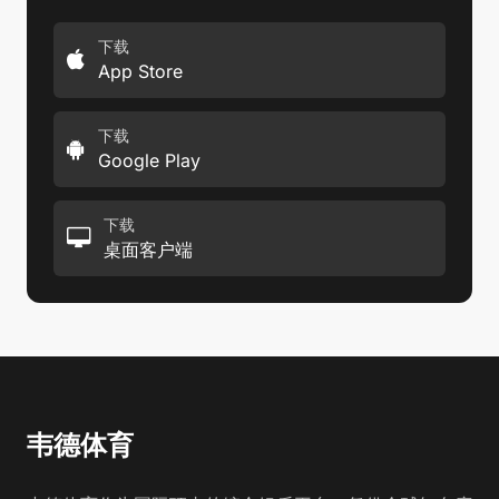
下载
App Store
下载
Google Play
下载
桌面客户端
韦德体育