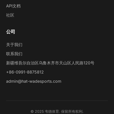
API文档
社区
公司
关于我们
联系我们
新疆维吾尔自治区乌鲁木齐市天山区人民路120号
+86-0991-8875812
admin@hat-wadesports.com
© 2025 韦德体育. 保留所有权利.