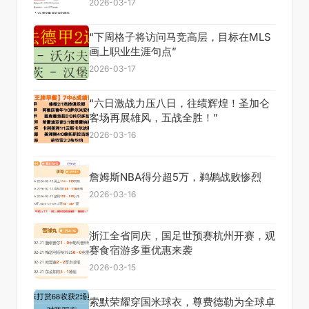
2026-03-17
“下周格子将访问马竞高层，目标在MLS
画上职业生涯句点”
2026-03-17
“六日激战力压八日，往绩辉煌！圣加仑
客场再展雄风，五战全胜！”
2026-03-16
詹姆斯NBA得分超5万，鹈鹕战败惨烈
2026-03-16
浙江全省同庆，国足世预赛杭州开赛，观
赛食宿游多重优惠来袭
2026-03-15
索默荣耀穿国米球衣，尊费德勒为全球卓