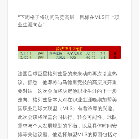
“下周格子将访问马竞高层，目标在MLS画上职
业生涯句点”
法国足球巨星格列兹曼的未来动向再次引发热
议。据悉，他即将与马德里竞技的高层展开重
要对话，这次会面将决定他职业生涯的下一步
走向。格列兹曼本人对在职业生涯晚期加盟美
国职业足球大联盟（MLS）有着浓厚的兴趣。
此次会谈将涵盖合同执行、转会可能性、球队
需求与个人发展规划的平衡，以及具体时间安
排等关键议题。他选择加盟MLS的原因包括对