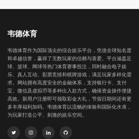
韦德体育
韦德体育作为国际顶尖的综合娱乐平台，凭借全球知名度
和卓越信誉，赢得了无数玩家的信赖与喜爱。平台涵盖足
球、篮球、网球等热门体育赛事投注，同时融合电子娱
乐、真人互动、彩票竞猜和棋牌游戏，满足玩家多样化需
求。网站拥有高度安全的金融体系，支持银行卡、支付
宝、微信及虚拟币等多种出入款方式，确保资金操作便捷
高效。新用户注册即可领取彩金大礼，节假日期间还有更
多丰厚福利加码。韦德体育以流畅的体验和国际化水准，
为玩家打造公平、刺激的娱乐空间。