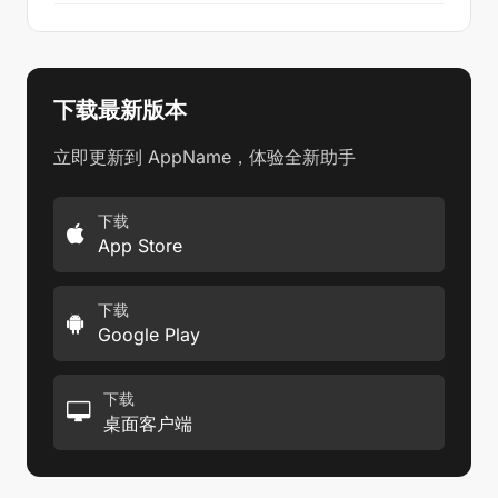
下载最新版本
立即更新到 AppName，体验全新助手
下载
App Store
下载
Google Play
下载
桌面客户端