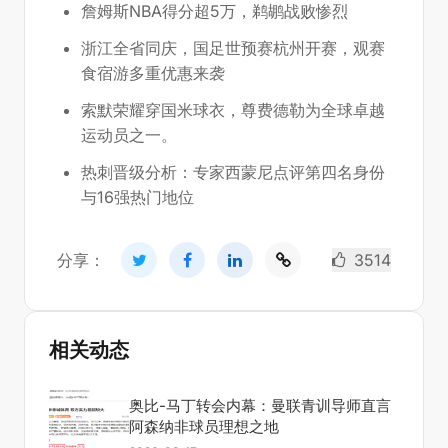
詹姆斯NBA得分超5万，鹈鹕战败惨烈
浙江全省同庆，国足世预赛杭州开赛，观赛
食宿游多重优惠来袭
索默荣耀穿国米球衣，尊费德勒为全球卓越
运动员之一。
热刺晋级分析：专家西蒙尼点评第四名身份
与16强热门地位
分享：
3514
相关动态
奥比-马丁转会内幕：曼联青训导师直言
阿森纳非球员理想之地