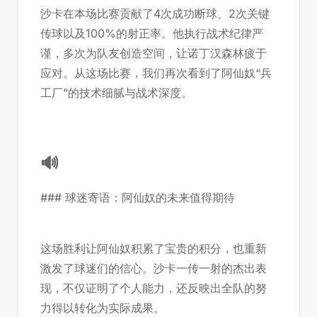
沙卡在本场比赛贡献了4次成功断球、2次关键
传球以及100%的射正率。他执行战术纪律严
谨，多次为队友创造空间，让诺丁汉森林疲于
应对。从这场比赛，我们再次看到了阿仙奴“兵
工厂”的技术细腻与战术深度。
🔊
### 球迷寄语：阿仙奴的未来值得期待
这场胜利让阿仙奴积累了宝贵的积分，也重新
激发了球迷们的信心。沙卡一传一射的杰出表
现，不仅证明了个人能力，还反映出全队的努
力得以转化为实际成果。