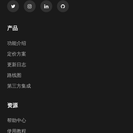
产品
功能介绍
定价方案
更新日志
路线图
第三方集成
资源
帮助中心
使用教程