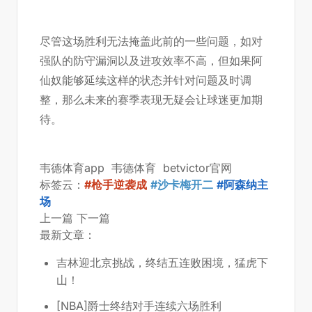
尽管这场胜利无法掩盖此前的一些问题，如对
强队的防守漏洞以及进攻效率不高，但如果阿
仙奴能够延续这样的状态并针对问题及时调
整，那么未来的赛季表现无疑会让球迷更加期
待。
韦德体育app
韦德体育
betvictor官网
标签云：
#枪手逆袭成
#沙卡梅开二
#阿森纳主
场
上一篇
下一篇
最新文章：
吉林迎北京挑战，终结五连败困境，猛虎下
山！
[NBA]爵士终结对手连续六场胜利