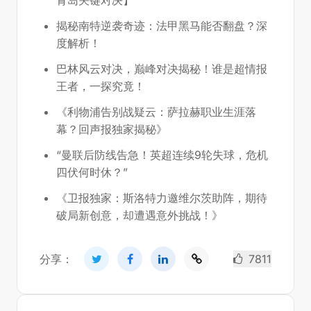
青岛关键对决】
揭秘南特逆袭奇迹：法甲黑马能否翻盘？深
度解析！
巴林风云对决，巅峰对决揭秘！谁是超情报
王者，一探究竟！
《利物浦告别战疑云：萨拉赫职业生涯落
幕？回声报独家揭秘》
“曼联后防线告急！英超连续9轮失球，危机
四伏何时休？”
《卫报独家：斯洛特力邀维尔茨助阵，期待
破局新创意，却遭遇意外挑战！》
分享：
7811