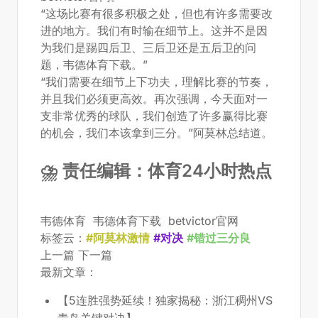
“这场比赛有很多积极之处，但也有许多需要改
进的地方。我们有时输在细节上。这并不是因
为我们是踢四后卫、三后卫还是五后卫的问
题，
韦德体育下载
。”
“我们需要在细节上下功夫，理解比赛的节奏，
并且我们必须更高效。再次强调，今天面对一
支非常优秀的球队，我们创造了许多赢得比赛
的机会，我们本该拿到三分。”阿莫林总结道。
⛈️ 责任编辑：体育24小时热点
韦德体育
韦德体育下载
betvictor官网
标签云：
#阿莫林激情
#对决
#错过三分良
上一篇
下一篇
最新文章：
【5连胜强势延续！独家揭秘：浙江稠州VS