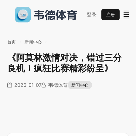
登录
注册
首页
新闻中心
《阿莫林激情对决，错过三分
良机！疯狂比赛精彩纷呈》
2026-01-07
韦德体育
新闻中心