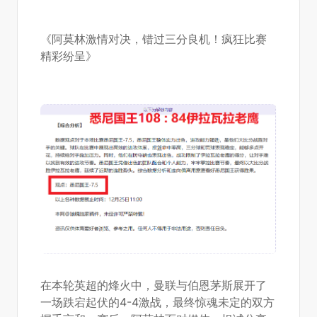
《阿莫林激情对决，错过三分良机！疯狂比赛
精彩纷呈》
在本轮英超的烽火中，曼联与伯恩茅斯展开了
一场跌宕起伏的4-4激战，最终惊魂未定的双方