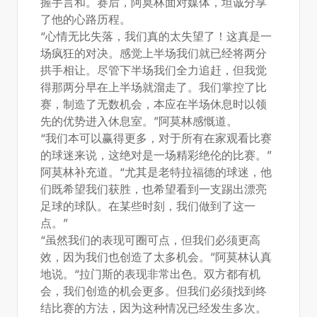
握手言和。赛后，阿莫林面对媒体，坦诚分享
了他的心路历程。
“心情无比失落，我们真的太失望了！这真是一
场疯狂的对决。感觉上半场我们就已经将两分
拱手相让。尽管下半场我们全力追赶，但我觉
得那两分早在上半场就溜走了。我们掌控了比
赛，制造了无数机会，本应在半场休息时以领
先的优势进入休息室。”阿莫林感慨道。
“我们本可以赢得更多，对于所有在家观看比赛
的球迷来说，这绝对是一场精彩绝伦的比赛。”
阿莫林补充道。“尤其是老特拉福德的球迷，他
们既希望我们获胜，也希望看到一支踢出漂亮
足球的球队。在某些时刻，我们做到了这一
点。”
“虽然我们的表现可圈可点，但我们必须更高
效，因为我们也创造了太多机会。”阿莫林认真
地说。“拉门斯的表现非常出色。双方都有机
会，我们创造的机会更多。但我们必须找到终
结比赛的方法，因为这种情况已经发生多次。