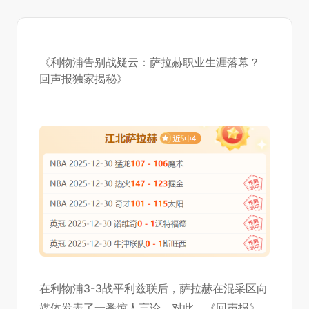
《利物浦告别战疑云：萨拉赫职业生涯落幕？
回声报独家揭秘》
在利物浦3-3战平利兹联后，萨拉赫在混采区向
媒体发表了一番惊人言论，对此，《回声报》