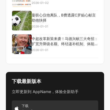
2026-01-02
曼联心仪他离队，B费透露C罗贴心献言
助他抉择
2026-01-01
中超改革新策来袭！马德兴献三大奇招：
扩宽升降级名额、终结递补机制、体能抽
测随时开启！
2026-01-01
下载最新版本
立即更新到 AppName，体验全新助手
下载