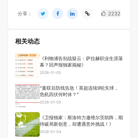
分享：
2232
相关动态
《利物浦告别战疑云：萨拉赫职业生涯落
幕？回声报独家揭秘》
2026-01-05
“曼联后防线告急！英超连续9轮失球，
危机四伏何时休？”
2026-01-05
《卫报独家：斯洛特力邀维尔茨助阵，期
待破局新创意，却遭遇意外挑战！》
2026-01-04