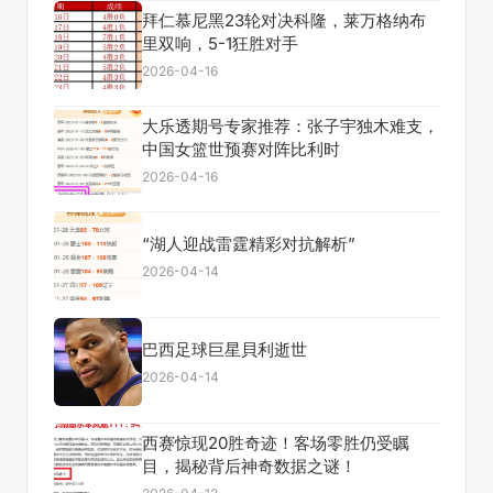
拜仁慕尼黑23轮对决科隆，莱万格纳布
里双响，5-1狂胜对手
2026-04-16
大乐透期号专家推荐：张子宇独木难支，
中国女篮世预赛对阵比利时
2026-04-16
“湖人迎战雷霆精彩对抗解析”
2026-04-14
巴西足球巨星貝利逝世
2026-04-14
西赛惊现20胜奇迹！客场零胜仍受瞩
目，揭秘背后神奇数据之谜！