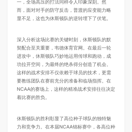
一，全场高压的打法同样令人印象深刻。然
而，面对对手的防守反击，普渡的应变能力略
显不足，这也为休斯顿队的逆转埋下了伏笔。
深入分析这场比赛的关键时刻，休斯顿队的默
契配合至关重要，
韦德体育官网
。在最后一轮
进攻中，休斯顿队巧妙地运用传球和跑动，成
功拉开空间，为最终的绝杀得分创造了机会。
这样的战术安排不仅依赖于球员的技术，更需
要教练团队在赛前充分的准备和临场指挥。在
NCAA的赛场上，这样的精准战术安排往往决定
着比赛的胜负。
休斯顿队的胜利彰显了高位种子球队的独特魅
力和竞争力。在本届NCAA锦标赛中，各高位种