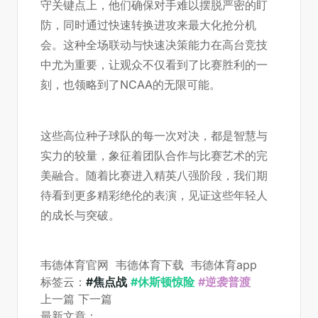
守关键点上，他们确保对手难以摆脱严密的盯
防，同时通过快速转换进攻来最大化抢分机
会。这种全场联动与快速决策能力在高台竞技
中尤为重要，让观众不仅看到了比赛胜利的一
刻，也领略到了NCAA的无限可能。
这些高位种子球队的每一次对决，都是智慧与
实力的较量，象征着团队合作与比赛艺术的完
美融合。随着比赛进入精英八强阶段，我们期
待看到更多精彩绝伦的表演，见证这些年轻人
的成长与突破。
韦德体育官网
韦德体育下载
韦德体育app
标签云：
#焦点战
#休斯顿惊险
#逆袭普渡
上一篇
下一篇
最新文章：