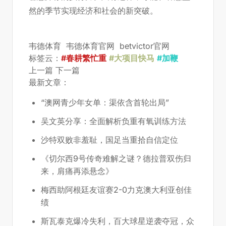
然的季节实现经济和社会的新突破。
韦德体育
韦德体育官网
betvictor官网
标签云：
#春耕繁忙重
#大项目快马
#加鞭
上一篇
下一篇
最新文章：
“澳网青少年女单：渠依含首轮出局”
吴文英分享：全面解析负重有氧训练方法
沙特双败非羞耻，国足当重拾自信定位
《切尔西9号传奇难解之谜？德拉普双伤归
来，肩痛再添悬念》
梅西助阿根廷友谊赛2-0力克澳大利亚创佳
绩
斯瓦泰克爆冷失利，百大球星逆袭夺冠，众