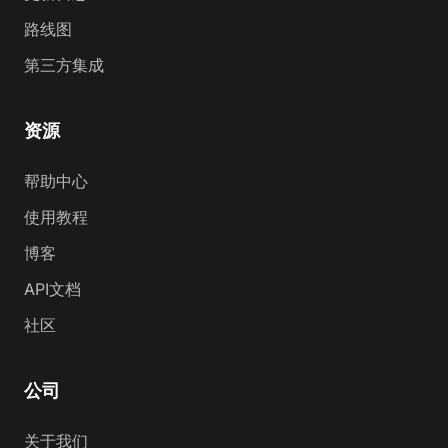
路线图
第三方集成
资源
帮助中心
使用教程
博客
API文档
社区
公司
关于我们