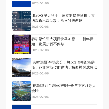
2026-02-06
印尼VS澳大利亚，迪克斯错失良机，古
德温送出双助攻，欧文独进两球
2026-02-06
春耕繁忙重大项目快马加鞭——新年伊
始，发展步伐不停歇
2026-02-06
[实时战报]半场比分：热火3-0领跑堪萨
斯，苏亚雷斯传射建功，梅西神射成焦点
2026-02-06
[视频]新西兰副总理兼外长与中方领导人
会晤
2026-02-06