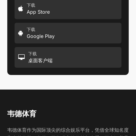
下载
App Store
下载
Google Play
下载
桌面客户端
韦德体育
韦德体育作为国际顶尖的综合娱乐平台，凭借全球知名度