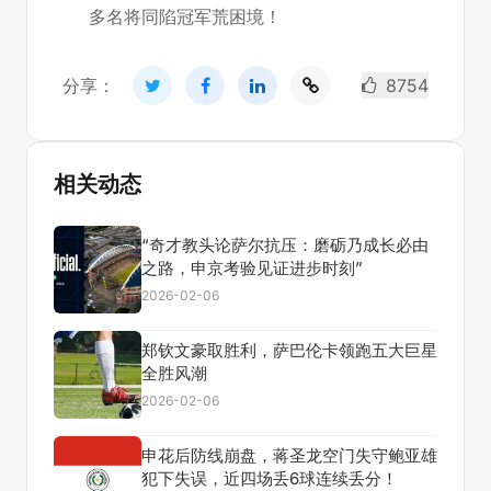
多名将同陷冠军荒困境！
分享：
8754
相关动态
“奇才教头论萨尔抗压：磨砺乃成长必由
之路，申京考验见证进步时刻”
2026-02-06
郑钦文豪取胜利，萨巴伦卡领跑五大巨星
全胜风潮
2026-02-06
申花后防线崩盘，蒋圣龙空门失守鲍亚雄
犯下失误，近四场丢6球连续丢分！