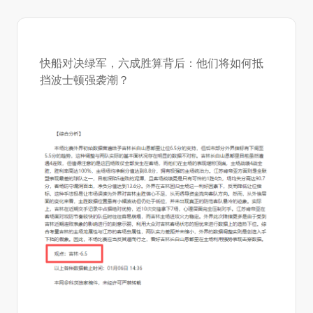
快船对决绿军，六成胜算背后：他们将如何抵
挡波士顿强袭潮？