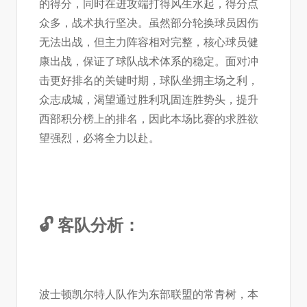
的得分，同时在进攻端打得风生水起，得分点
众多，战术执行坚决。虽然部分轮换球员因伤
无法出战，但主力阵容相对完整，核心球员健
康出战，保证了球队战术体系的稳定。面对冲
击更好排名的关键时期，球队坐拥主场之利，
众志成城，渴望通过胜利巩固连胜势头，提升
西部积分榜上的排名，因此本场比赛的求胜欲
望强烈，必将全力以赴。
🔓 客队分析：
波士顿凯尔特人队作为东部联盟的常青树，本