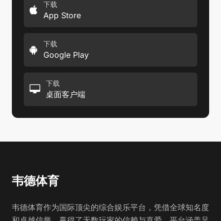
下载
App Store
下载
Google Play
下载
桌面客户端
韦德体育
韦德体育作为国际顶尖的综合娱乐平台，凭借全球知名度
和卓越信誉，赢得了无数玩家的信赖与喜爱。平台涵盖足