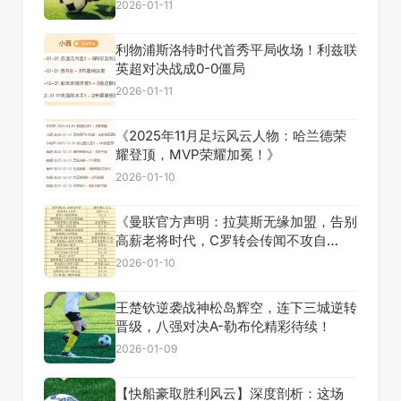
2026-01-11
利物浦斯洛特时代首秀平局收场！利兹联
英超对决战成0-0僵局
2026-01-11
《2025年11月足坛风云人物：哈兰德荣
耀登顶，MVP荣耀加冕！》
2026-01-10
《曼联官方声明：拉莫斯无缘加盟，告别
高薪老将时代，C罗转会传闻不攻自
破！》
2026-01-10
王楚钦逆袭战神松岛辉空，连下三城逆转
晋级，八强对决A-勒布伦精彩待续！
2026-01-09
【快船豪取胜利风云】深度剖析：这场