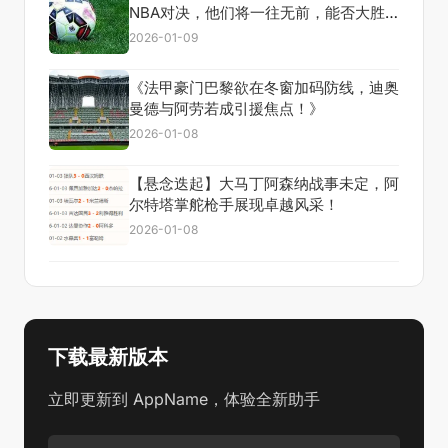
NBA对决，他们将一往无前，能否大胜
而定乾坤？
2026-01-09
《法甲豪门巴黎欲在冬窗加码防线，迪奥
曼德与阿劳若成引援焦点！》
2026-01-08
【悬念迭起】大马丁阿森纳战事未定，阿
尔特塔掌舵枪手展现卓越风采！
2026-01-08
下载最新版本
立即更新到 AppName，体验全新助手