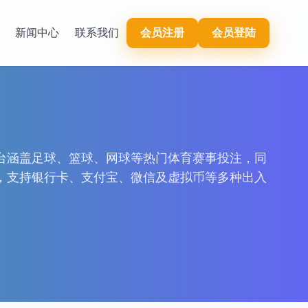
育
新闻中心
联系我们
会员注册
会员登陆
台涵盖足球、篮球、网球等热门体育赛事投注，同
，支持银行卡、支付宝、微信及虚拟币等多种出入