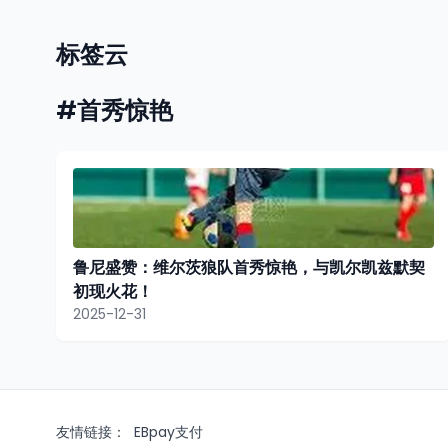
标签云
#首秀惊艳
鲁尼盛赞：维尔茨狼队首秀惊艳，与凯尔凯兹默契
初现火花！
2025-12-31
友情链接：
EBpay支付