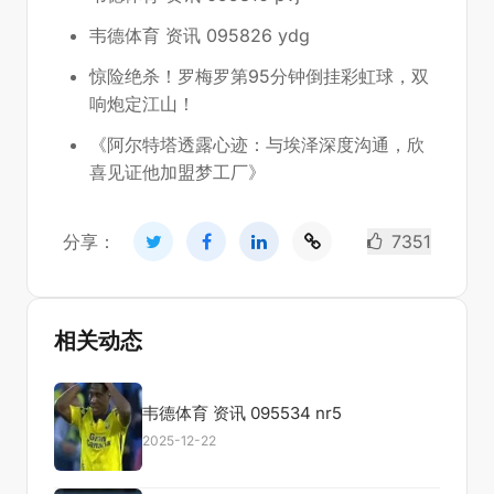
韦德体育 资讯 095826 ydg
惊险绝杀！罗梅罗第95分钟倒挂彩虹球，双
响炮定江山！
《阿尔特塔透露心迹：与埃泽深度沟通，欣
喜见证他加盟梦工厂》
分享：
7351
相关动态
韦德体育 资讯 095534 nr5
2025-12-22