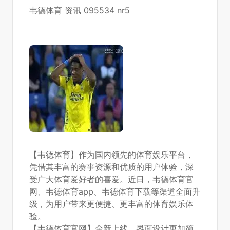
韦德体育 资讯 095534 nr5
【韦德体育】作为国内领先的体育娱乐平台，
凭借其丰富的赛事资源和优质的用户体验，深
受广大体育爱好者的喜爱。近日，韦德体育官
网、韦德体育app、韦德体育下载等渠道全面升
级，为用户带来更便捷、更丰富的体育娱乐体
验。
【韦德体育官网】全新上线，界面设计更加简