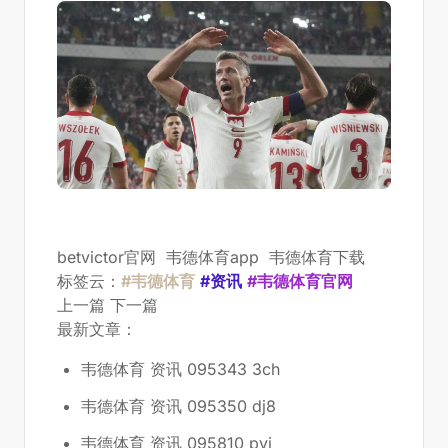
betvictor官网
韦德体育app
韦德体育下载
标签云：
#韦德体育
#资讯
#韦德体育官网
上一篇
下一篇
最新文章：
韦德体育 资讯 095343 3ch
韦德体育 资讯 095350 dj8
韦德体育 资讯 095810 pvj