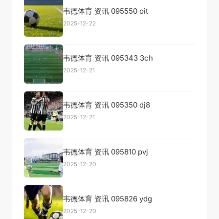
韦德体育 资讯 095550 oit
2025-12-22
韦德体育 资讯 095343 3ch
2025-12-21
韦德体育 资讯 095350 dj8
2025-12-21
韦德体育 资讯 095810 pvj
2025-12-20
韦德体育 资讯 095826 ydg
2025-12-20