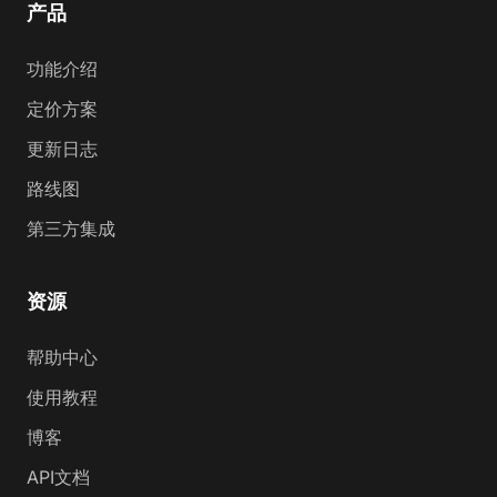
产品
功能介绍
定价方案
更新日志
路线图
第三方集成
资源
帮助中心
使用教程
博客
API文档