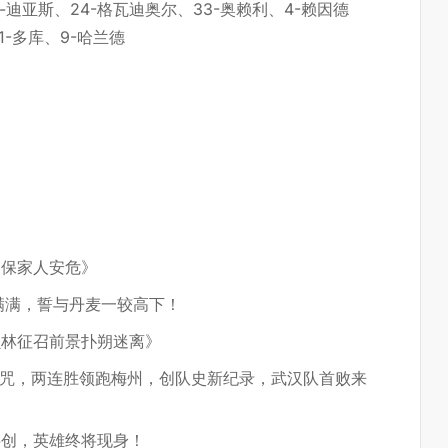
本-迪亚斯、24-格瓦迪奥尔、33-奥赖利、4-赖因德
1-多库、9-哈兰德
力保家人安危》
满满，誓与丹麦一较高下！
贝林征召前景扑朔迷离》
魔咒，两连胜领跑梅州，创队史新纪录，武汉队首败来
共创，英雄终将现身！