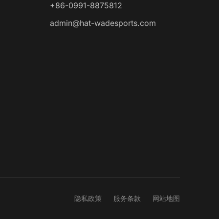
+86-0991-8875812
admin@hat-wadesports.com
隐私政策
服务条款
网站地图