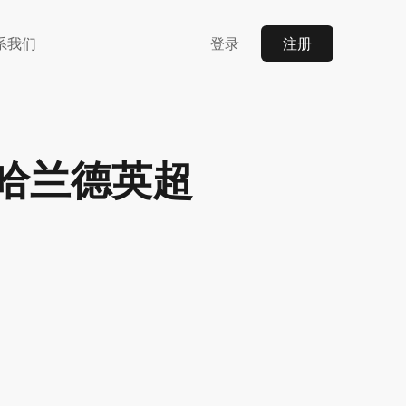
系我们
登录
注册
，哈兰德英超