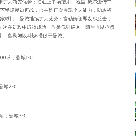
步扩大领先优势；临近上半场结束，哈里-威尔逊传中
。下半场易边再战，哈兰德再次展现个人能力，助攻福
自家球门，曼城继续扩大比分；富勒姆随即发起反击，
两次在进攻中取得成效，先是低射破网，随后再度抢点
束，富勒姆以4比5惜败于曼城。
0球，曼城1-0
城2-0
，曼城3-0