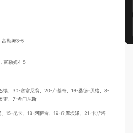
富勒姆3-5
富勒姆4-5
巴锡、30-塞塞尼翁、20-卢基奇、16-桑德-贝格、8-
拉奥雷、7-希门尼斯
尼、15-昆卡、18-阿萨雷、19-丘库埃泽、21-卡斯塔