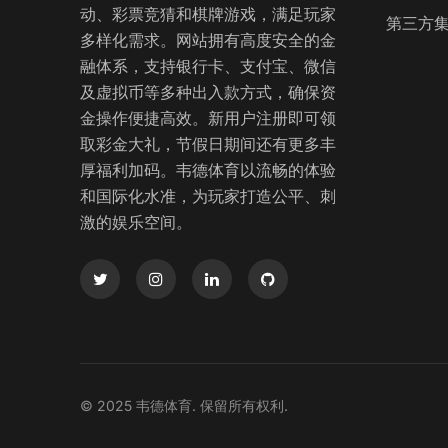
动、彩票竞猜和棋牌游戏，满足玩家
第三方
多样化需求。网站拥有高度安全的金
融体系，支持银行卡、支付宝、微信
及虚拟币等多种出入款方式，确保资
金操作便捷高效。新用户注册即可领
取彩金大礼，节假日期间还有更多丰
厚福利加码。韦德体育以流畅的体验
和国际化水准，为玩家打造公平、刺
激的娱乐空间。
© 2025 韦德体育. 保留所有权利.