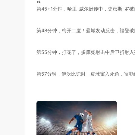
🍒
第45+1分钟，哈里-威尔逊传中，史密斯-罗破
第48分钟，梅开二度！曼城发动反击，福登破门
第55分钟，打花了，多库兜射击中后卫折射入死
第57分钟，伊沃比兜射，皮球窜入死角，富勒姆