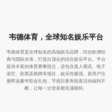
韦德体育，全球知名娱乐平台
韦德体育是全球知名的高端娱乐品牌，结合欧洲经
典与国际水准，打造出顶尖的综合娱乐平台。平台
提供丰富的体育赛事投注，还包含真人视讯、电子
游艺、彩票及棋牌等项目，娱乐性极强。新用户注
册即送豪华彩金礼包，节假日更有惊喜活动福利不
断，让每一次登录都充满期待。