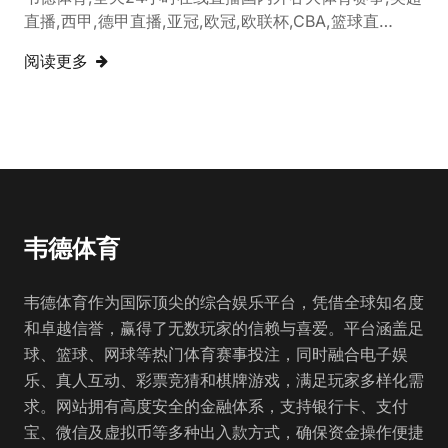
直播,西甲,德甲直播,亚冠,欧冠,欧联杯,CBA,篮球直
播,WWE直播,PP体育,PP视频一起玩出精彩
阅读更多
韦德体育
韦德体育作为国际顶尖的综合娱乐平台，凭借全球知名度
和卓越信誉，赢得了无数玩家的信赖与喜爱。平台涵盖足
球、篮球、网球等热门体育赛事投注，同时融合电子娱
乐、真人互动、彩票竞猜和棋牌游戏，满足玩家多样化需
求。网站拥有高度安全的金融体系，支持银行卡、支付
宝、微信及虚拟币等多种出入款方式，确保资金操作便捷