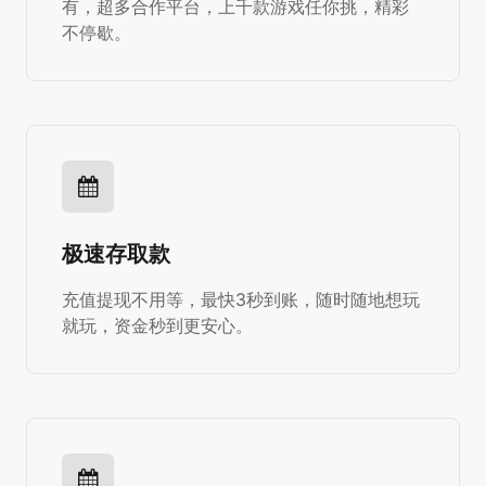
有，超多合作平台，上千款游戏任你挑，精彩
不停歇。
极速存取款
充值提现不用等，最快3秒到账，随时随地想玩
就玩，资金秒到更安心。