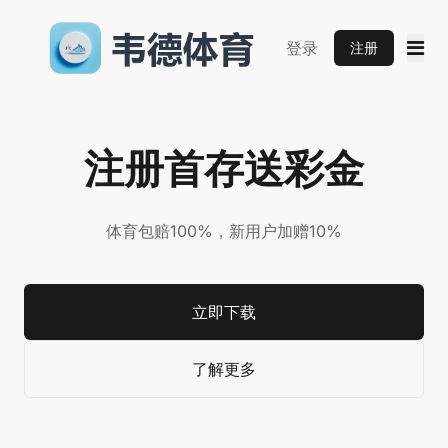
登录
注册
注册首存送彩金
体育包赔100%，新用户加赠10%
立即下载
了解更多