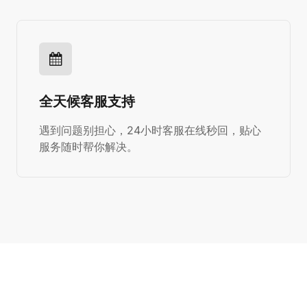
全天候客服支持
遇到问题别担心，24小时客服在线秒回，贴心
服务随时帮你解决。