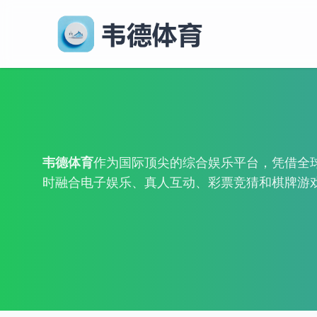
韦德体育
作为国际顶尖的综合娱乐平台，凭借全
时融合电子娱乐、真人互动、彩票竞猜和棋牌游