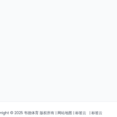
right © 2025
韦德体育
版权所有 |
网站地图
|
标签云
|
标签云