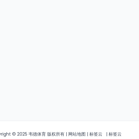
right © 2025
韦德体育
版权所有 |
网站地图
|
标签云
|
标签云