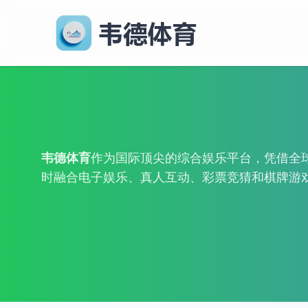
韦德体育
作为国际顶尖的综合娱乐平台，凭借全
时融合电子娱乐、真人互动、彩票竞猜和棋牌游