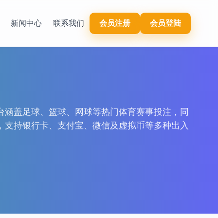
育
新闻中心
联系我们
会员注册
会员登陆
台涵盖足球、篮球、网球等热门体育赛事投注，同
，支持银行卡、支付宝、微信及虚拟币等多种出入