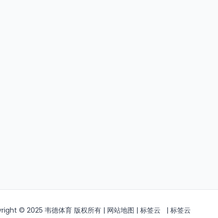
right © 2025
韦德体育
版权所有 |
网站地图
|
标签云
|
标签云