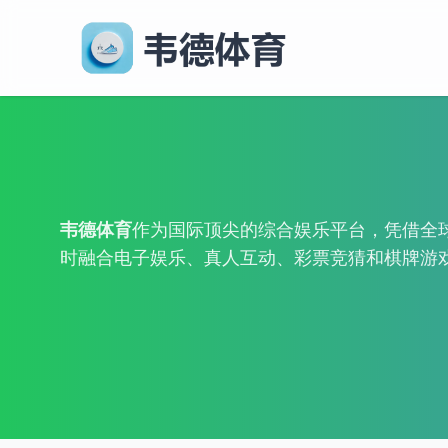
韦德体育
作为国际顶尖的综合娱乐平台，凭借全
时融合电子娱乐、真人互动、彩票竞猜和棋牌游