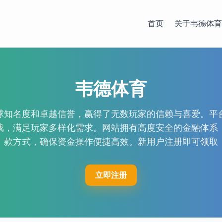
首页
关于韦德体
韦德体育
球知名度和卓越信誉，赢得了无数玩家的信赖与喜爱。平
戏，满足玩家多样化需求。网站拥有高度安全的金融体系
款方式，确保资金操作便捷高效。新用户注册即可领取
立即注册