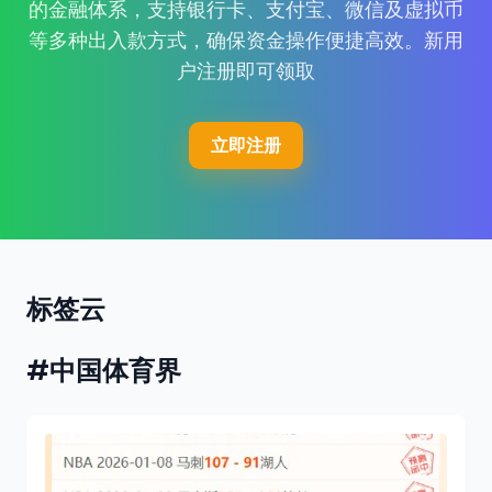
的金融体系，支持银行卡、支付宝、微信及虚拟币
等多种出入款方式，确保资金操作便捷高效。新用
户注册即可领取
立即注册
标签云
#中国体育界