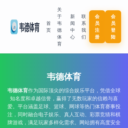
关
于
新
联
会
会
首
韦
闻
系
员
员
页
德
中
我
注
登
体
心
们
册
陆
育
韦德体育
韦德体育
作为国际顶尖的综合娱乐平台，凭借全球
知名度和卓越信誉，赢得了无数玩家的信赖与喜
爱。平台涵盖足球、篮球、网球等热门体育赛事投
注，同时融合电子娱乐、真人互动、彩票竞猜和棋
牌游戏，满足玩家多样化需求。网站拥有高度安全