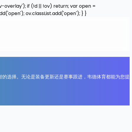
rlay'); if (!d || !ov) return; var open =
dd('open'); ov.classList.add('open'); } }
智的选择。无论是装备更新还是赛事跟进，韦德体育都能为您提