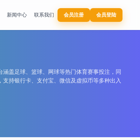
育
新闻中心
联系我们
会员注册
会员登陆
台涵盖足球、篮球、网球等热门体育赛事投注，同
，支持银行卡、支付宝、微信及虚拟币等多种出入