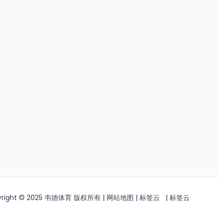
right © 2025
韦德体育
版权所有 |
网站地图
|
标签云
|
标签云