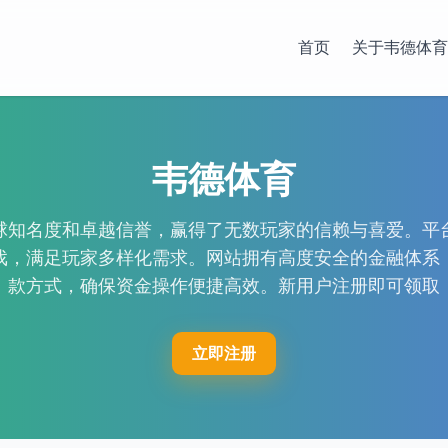
首页
关于韦德体
韦德体育
球知名度和卓越信誉，赢得了无数玩家的信赖与喜爱。平
戏，满足玩家多样化需求。网站拥有高度安全的金融体系
款方式，确保资金操作便捷高效。新用户注册即可领取
立即注册