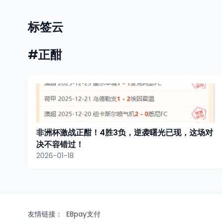
标签云
#正酣
非洲杯激战正酣！4胜3负，逆袭曙光已现，这场对
决不容错过！
2026-01-18
友情链接：
EBpay支付