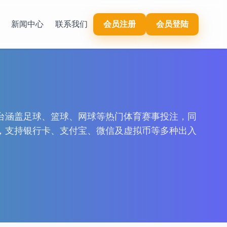
育
新闻中心
联系我们
会员注册
会员登陆
台涵盖足球、篮球、网球等热门体育赛事投注，同
，支持银行卡、支付宝、微信及虚拟币等多种出入