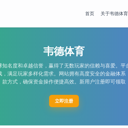
首页
关于韦德体
韦德体育
球知名度和卓越信誉，赢得了无数玩家的信赖与喜爱。平
戏，满足玩家多样化需求。网站拥有高度安全的金融体系
款方式，确保资金操作便捷高效。新用户注册即可领取
立即注册