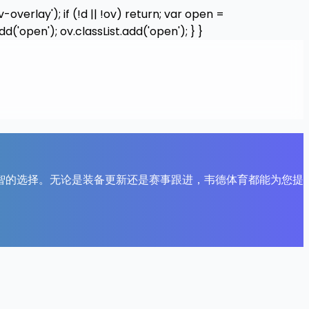
rlay'); if (!d || !ov) return; var open =
dd('open'); ov.classList.add('open'); } }
智的选择。无论是装备更新还是赛事跟进，韦德体育都能为您提