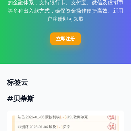
的金融体系，支持银行卡、支付宝、微信及虚拟币
等多种出入款方式，确保资金操作便捷高效。新用
户注册即可领取
立即注册
标签云
#贝蒂斯