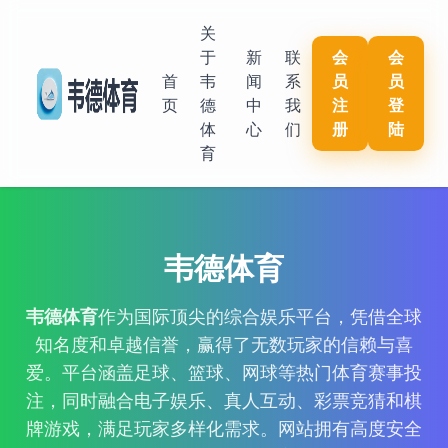
关
于
新
联
会
会
首
韦
闻
系
员
员
页
德
中
我
注
登
体
心
们
册
陆
育
韦德体育
韦德体育
作为国际顶尖的综合娱乐平台，凭借全球
知名度和卓越信誉，赢得了无数玩家的信赖与喜
爱。平台涵盖足球、篮球、网球等热门体育赛事投
注，同时融合电子娱乐、真人互动、彩票竞猜和棋
牌游戏，满足玩家多样化需求。网站拥有高度安全