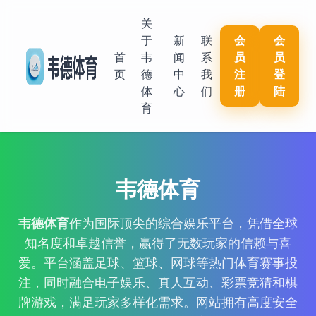
关
于
新
联
会
会
首
韦
闻
系
员
员
页
德
中
我
注
登
体
心
们
册
陆
育
韦德体育
韦德体育
作为国际顶尖的综合娱乐平台，凭借全球
知名度和卓越信誉，赢得了无数玩家的信赖与喜
爱。平台涵盖足球、篮球、网球等热门体育赛事投
注，同时融合电子娱乐、真人互动、彩票竞猜和棋
牌游戏，满足玩家多样化需求。网站拥有高度安全