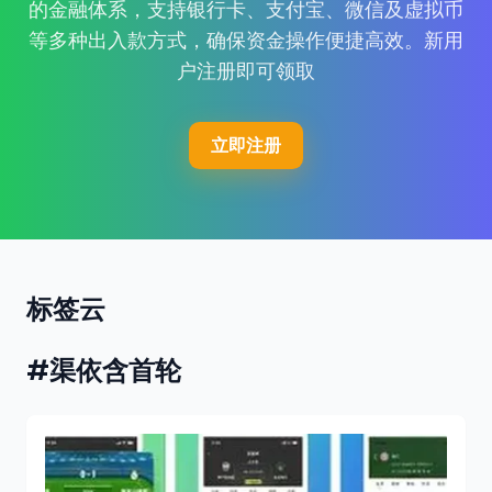
的金融体系，支持银行卡、支付宝、微信及虚拟币
等多种出入款方式，确保资金操作便捷高效。新用
户注册即可领取
立即注册
标签云
#渠依含首轮