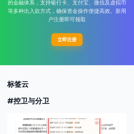
的金融体系，支持银行卡、支付宝、微信及虚拟币
等多种出入款方式，确保资金操作便捷高效。新用
户注册即可领取
立即注册
标签云
#控卫与分卫