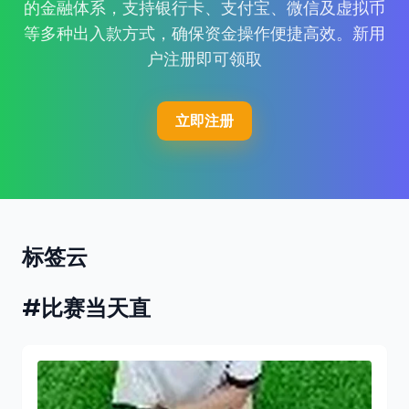
的金融体系，支持银行卡、支付宝、微信及虚拟币
等多种出入款方式，确保资金操作便捷高效。新用
户注册即可领取
立即注册
标签云
#比赛当天直