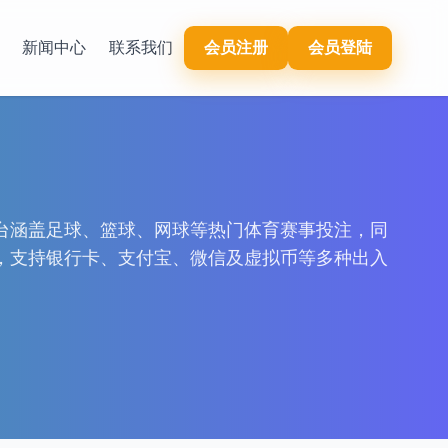
育
新闻中心
联系我们
会员注册
会员登陆
台涵盖足球、篮球、网球等热门体育赛事投注，同
，支持银行卡、支付宝、微信及虚拟币等多种出入