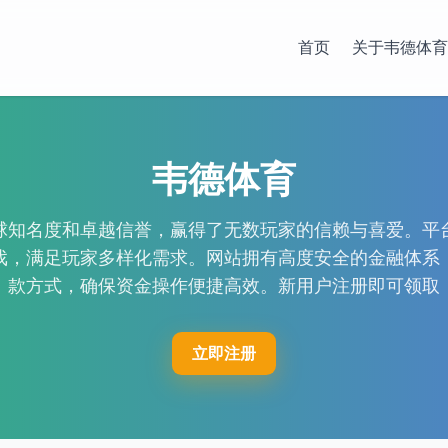
首页
关于韦德体
韦德体育
球知名度和卓越信誉，赢得了无数玩家的信赖与喜爱。平
戏，满足玩家多样化需求。网站拥有高度安全的金融体系
款方式，确保资金操作便捷高效。新用户注册即可领取
立即注册