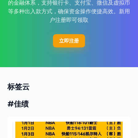
的金融体系，支持银行卡、支付宝、微信及虚拟币
等多种出入款方式，确保资金操作便捷高效。新用
户注册即可领取
立即注册
标签云
#佳绩