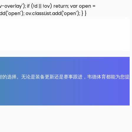
rlay'); if (!d || !ov) return; var open =
dd('open'); ov.classList.add('open'); } }
智的选择。无论是装备更新还是赛事跟进，韦德体育都能为您提