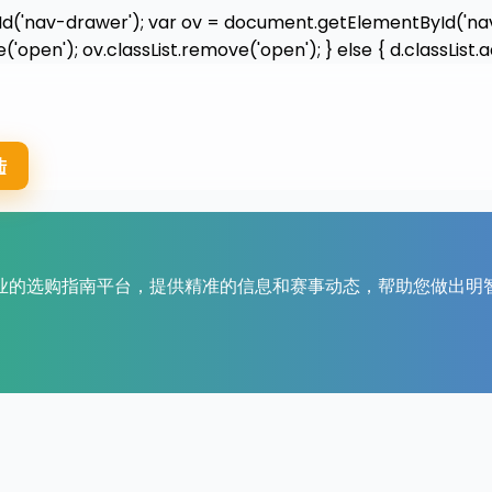
'nav-drawer'); var ov = document.getElementById('nav-ove
('open'); ov.classList.remove('open'); } else { d.classList.a
陆
业的选购指南平台，提供精准的信息和赛事动态，帮助您做出明