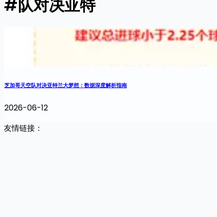
#队对决亚特
芝加哥天空队对决亚特兰大梦想：数据深度解析指南
2026-06-12
友情链接：