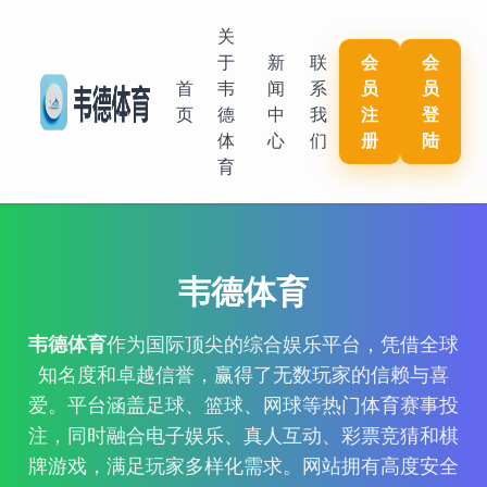
关
于
新
联
会
会
首
韦
闻
系
员
员
页
德
中
我
注
登
体
心
们
册
陆
育
韦德体育
韦德体育
作为国际顶尖的综合娱乐平台，凭借全球
知名度和卓越信誉，赢得了无数玩家的信赖与喜
爱。平台涵盖足球、篮球、网球等热门体育赛事投
注，同时融合电子娱乐、真人互动、彩票竞猜和棋
牌游戏，满足玩家多样化需求。网站拥有高度安全