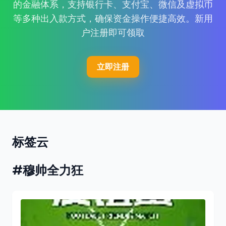
的金融体系，支持银行卡、支付宝、微信及虚拟币
等多种出入款方式，确保资金操作便捷高效。新用
户注册即可领取
立即注册
标签云
#穆帅全力狂