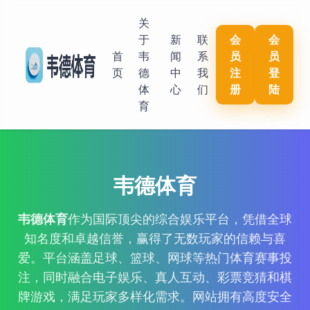
关
于
新
联
会
会
首
韦
闻
系
员
员
页
德
中
我
注
登
体
心
们
册
陆
育
韦德体育
韦德体育
作为国际顶尖的综合娱乐平台，凭借全球
知名度和卓越信誉，赢得了无数玩家的信赖与喜
爱。平台涵盖足球、篮球、网球等热门体育赛事投
注，同时融合电子娱乐、真人互动、彩票竞猜和棋
牌游戏，满足玩家多样化需求。网站拥有高度安全