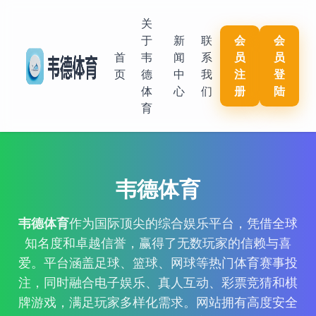
关
于
新
联
会
会
首
韦
闻
系
员
员
页
德
中
我
注
登
体
心
们
册
陆
育
韦德体育
韦德体育
作为国际顶尖的综合娱乐平台，凭借全球
知名度和卓越信誉，赢得了无数玩家的信赖与喜
爱。平台涵盖足球、篮球、网球等热门体育赛事投
注，同时融合电子娱乐、真人互动、彩票竞猜和棋
牌游戏，满足玩家多样化需求。网站拥有高度安全